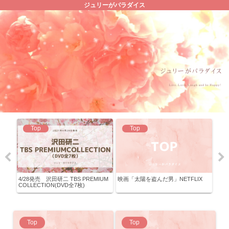
ジュリーがパラダイス
Top
Top
よ、わ
4/28発売 沢田研二 TBS PREMIUM
映画「太陽を盗んだ男」NETFLIX
「沢
CS日
COLLECTION(DVD全7枚)
オ」C
Top
Top