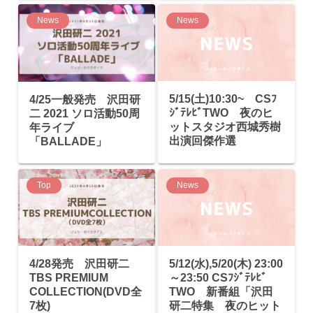
News
News
5/15(土)10:30~ CSﾌ
4/25一般発売 沢田研
ｼﾞﾃﾚﾋﾞTWO 夜のヒ
二 2021 ソロ活動50周
ットスタジオ西城秀樹
年ライブ
出演回傑作選
「BALLADE」
Top
News
4/28発売 沢田研二
5/12(水),5/20(木) 23:00
TBS PREMIUM
～23:50 CSﾌｼﾞﾃﾚﾋﾞ
COLLECTION(DVD全
TWO 新番組「沢田
7枚)
研二特集 夜のヒット