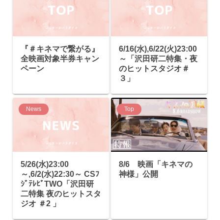
『＃キネマで繋がる』
6/16(水),6/22(火)23:00
全映画対象半券キャン
～「沢田研二特集・夜
ペーン
のヒットスタジオ＃
３」
News
Top
5/26(水)23:00
8/6 映画「キネマの
～,6/2(水)22:30～ CSﾌ
神様」公開
ｼﾞﾃﾚﾋﾞTWO「沢田研
二特集 夜のヒットスタ
ジオ ＃2 」