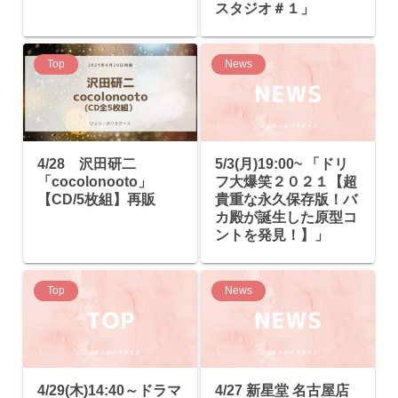
スタジオ＃１」
Top
News
4/28 沢田研二
5/3(月)19:00~ 「ドリ
「cocolonooto」
フ大爆笑２０２１【超
【CD/5枚組】再販
貴重な永久保存版！バ
カ殿が誕生した原型コ
ントを発見！】」
Top
News
4/29(木)14:40～ドラマ
4/27 新星堂 名古屋店